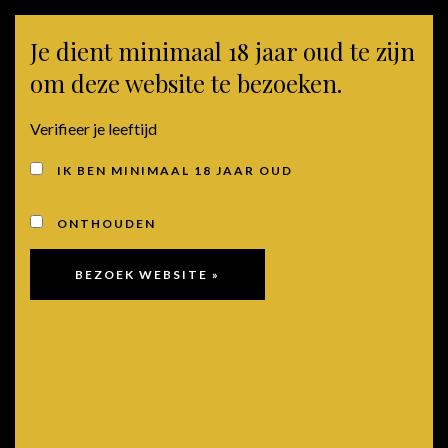
Je dient minimaal 18 jaar oud te zijn
MENU
om deze website te bezoeken.
KRALJEVSKI VINOGRADI PUNTA SKALA
Verifieer je leeftijd
Authenticiteit
IK BEN MINIMAAL 18 JAAR OUD
in een fles.
ONTHOUDEN